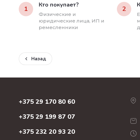
Кто покупает?
К
1
2
Физические и
Е
юридические лица, ИП и
м
ремесленники
д
Назад
+375 29 170 80 60
+375 29 199 87 07
+375 232 20 93 20