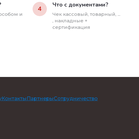
?
Что с документами?
4
особом и
Чек кассовый, товарный, ...
, накладные +
сертификация
у
Контакты
Партнеры
Сотрудничество