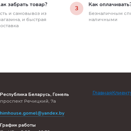
ак забрать товар?
Как оплачивать
3
сть и самовывоз из
Безналичным сп
агазина, и быстрая
наличными
оставка
Главная
Клиент
Республика Беларусь, Гомель
проспект Речицкий, 7а
himhouse.gomel@yandex.by
График работы