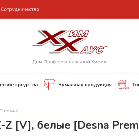
Сотрудничество
Дом Профессиональной Химии
еские средства
Бумажная продукция
То
 Premium]
-Z [V], белые [Desna Prem