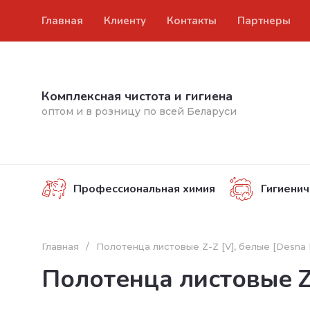
Главная
Клиенту
Контакты
Партнеры
Комплексная чистота и гигиена
оптом и в розницу по всей Беларуси
Профессиональная химия
Гигиенич
Главная
/
Полотенца листовые Z-Z [V], белые [Desna
Полотенца листовые Z