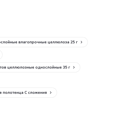
нослойные влагопрочные целлюлоза 25 г
стов целлюлозные однослойные 35 г
е полотенца C сложения