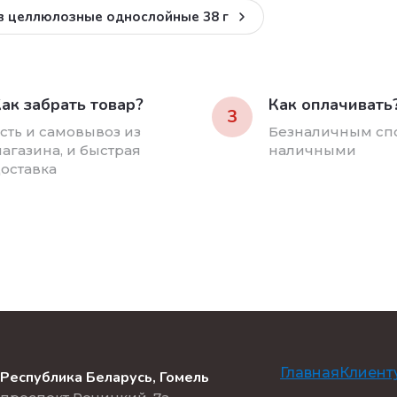
ов целлюлозные однослойные 38 г
ак забрать товар?
Как оплачивать
3
сть и самовывоз из
Безналичным сп
агазина, и быстрая
наличными
оставка
Главная
Клиент
Республика Беларусь, Гомель