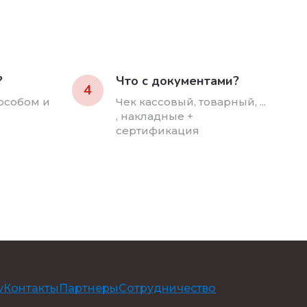
?
Что с документами?
4
особом и
Чек кассовый, товарный, ...
, накладные +
сертификация
у
Контакты
Партнеры
Сотрудничество