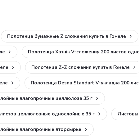
Полотенца бумажные Z сложения купить в Гомеле
ле
Полотенца Хатнiк V-сложения 200 листов од
меле
Полотенца Z-Z сложения купить в Гомеле
еле
Полотенца Desna Standart V-укладка 200 ли
слойные влагопрочные целлюлоза 35 г
0 листов целлюлозные однослойные 35 г
Листовы
ослойные влагопрочные вторсырье