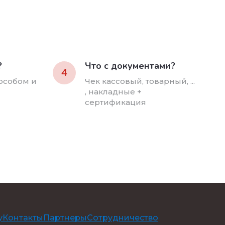
?
Что с документами?
4
особом и
Чек кассовый, товарный, ...
, накладные +
сертификация
у
Контакты
Партнеры
Сотрудничество