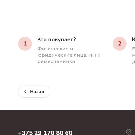
Кто покупает?
К
1
2
Физические и
Е
юридические лица, ИП и
м
ремесленники
д
Назад
+375 29 170 80 60