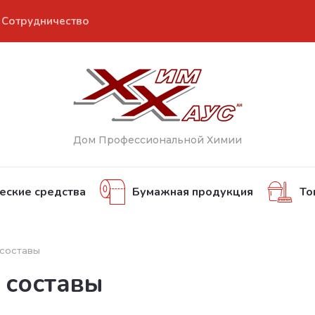
Сотрудничество
Дом Профессиональной Химии
еские средства
Бумажная продукция
То
 составы
 составы